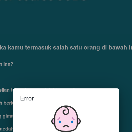
ika kamu termasuk salah satu orang di bawah in
nline?
an tak terbatas melalui internet?
Error
h berkembang melalui digital marketing?
ng gimana cara mulainya?
faedah dalam membangun bisnis?