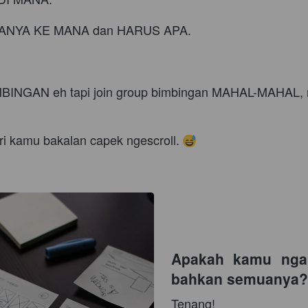
u NANYA KE MANA dan HARUS APA.
BINGAN eh tapi join group bimbingan MAHAL-MAHAL, m
ari kamu bakalan capek ngescroll. 
Apakah kamu ngala
bahkan semuanya?
Tenang!