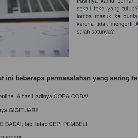
Pastinya k
amu
 pernah 
sekali toko yang tutup
lomba masuk ke dunia 
karena tidak mengerti
salah satunya?
kut ini beberapa permasalahan yang sering ter
 online. Alhasil jadinya COBA-COBA!
rnya GIGIT JARI!
BADAI, tapi tetap SEPI PEMBELI.
DI MANA.