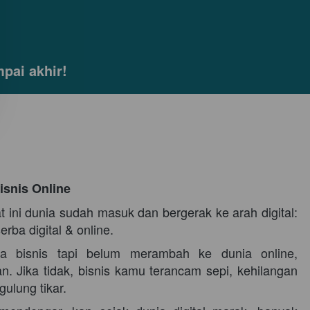
pai akhir!
Bisnis Online
ini dunia sudah masuk dan bergerak ke arah digital: 
erba digital & online. 
 bisnis tapi belum merambah ke dunia online, 
. Jika tidak, bisnis k
amu
 terancam sepi, kehilangan 
ulung tikar. 