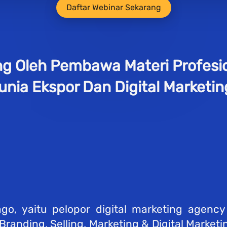
`
Daftar Webinar Sekarang
g Oleh Pembawa Materi Profesio
unia Ekspor Dan Digital Marketing
 yaitu pelopor digital marketing agency 
Branding, Selling, Marketing & Digital Marketin