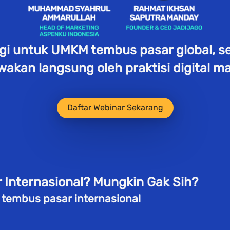
egi untuk UMKM tembus pasar global, 
akan langsung oleh praktisi digital ma
`
Daftar Webinar Sekarang
Internasional? Mungkin Gak Sih? 
n tembus pasar internasional