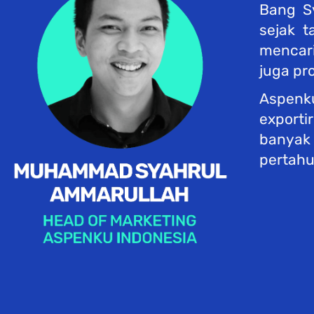
Bang Sy
sejak t
mencari
juga pro
Aspenk
exporti
banyak 
pertahu