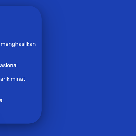
 menghasilkan 
asional
rik minat 
al