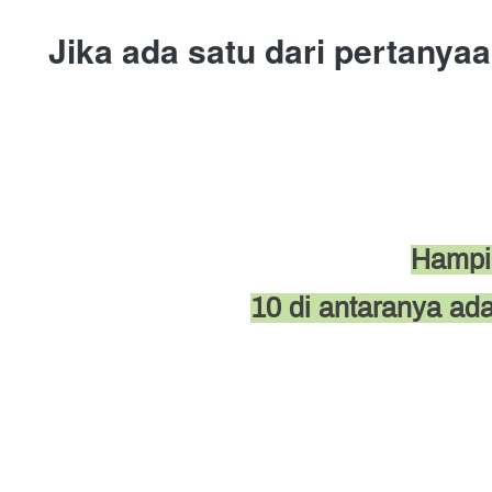
Jika ada satu dari pertanya
Hampir
10 di antaranya a