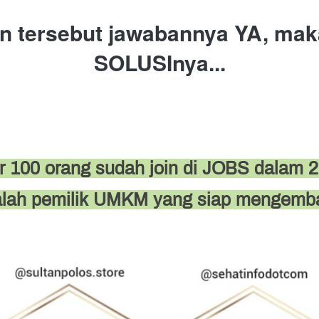
an tersebut jawabannya YA, maka
SOLUSInya...
 100 orang sudah join di JOBS dalam 2
dalah pemilik UMKM yang siap mengem