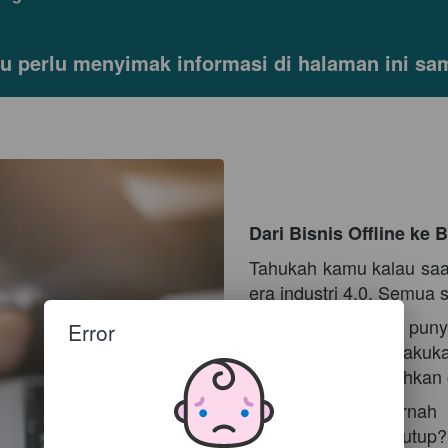
 perlu menyimak informasi di halaman ini sam
Dari Bisnis Offline ke 
Tahukah kamu kalau saat 
era industri 4.0. Semua s
Bagi kamu yang punya
Error
sebaiknya segera lakukan
pelanggan, atau bahkan g
Pastinya k
amu
 pernah 
sekali toko yang tutup