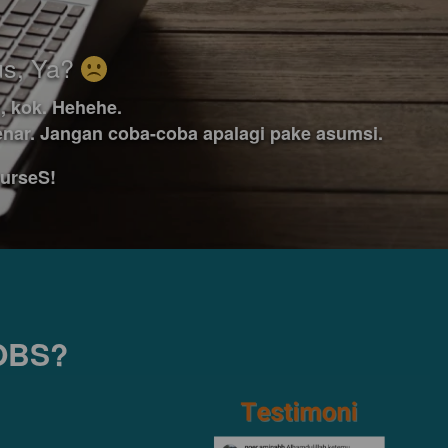
s, Ya? 
, kok. Hehehe. 
benar. Jangan coba-coba apalagi pake asumsi. 
ourseS!
JOBS?