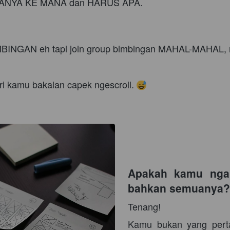
u NANYA KE MANA dan HARUS APA.
BINGAN eh tapi join group bimbingan MAHAL-MAHAL, m
ari kamu bakalan capek ngescroll. 
Apakah kamu ngala
bahkan semuanya?
Tenang!
Kamu bukan yang perta