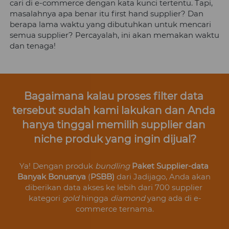
cari di e-commerce dengan kata kunci tertentu. Tapi, 
masalahnya apa benar itu first hand supplier? Dan 
berapa lama waktu yang dibutuhkan untuk mencari 
semua supplier? Percayalah, ini akan memakan waktu 
dan tenaga!
Bagaimana kalau proses filter data 
tersebut sudah kami lakukan dan Anda 
hanya tinggal memilih supplier dan 
niche produk yang ingin dijual?
Ya! Dengan produk 
bundling
Paket Supplier-data 
Banyak Bonusnya
 (
PSBB) 
dari Jadijago, Anda akan 
diberikan data akses ke lebih dari 700 supplier 
kategori 
gold 
hingga 
diamond 
yang ada di e-
commerce ternama.