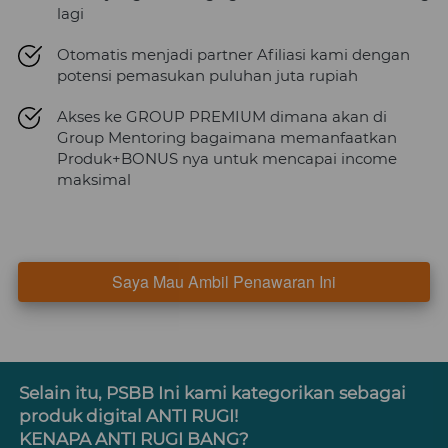
lagi
Otomatis menjadi partner Afiliasi kami dengan 
potensi pemasukan puluhan juta rupiah
Akses ke GROUP PREMIUM dimana akan di 
Group Mentoring bagaimana memanfaatkan 
Produk+BONUS nya untuk mencapai income 
maksimal
Saya Mau Ambil Penawaran Ini
`
Selain itu, PSBB Ini kami kategorikan sebagai 
produk digital ANTI RUGI! 
KENAPA ANTI RUGI BANG? 