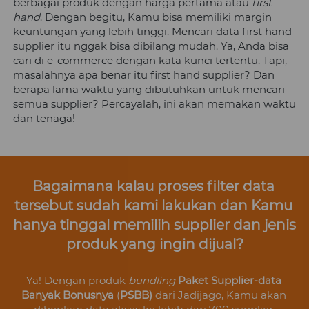
berbagai produk dengan harga pertama atau 
first 
hand
. Dengan begitu, 
Kamu
 bisa memiliki margin 
keuntungan yang lebih tinggi. Mencari data first hand 
supplier itu nggak bisa dibilang mudah. Ya, Anda bisa 
cari di e-commerce dengan kata kunci tertentu. Tapi, 
masalahnya apa benar itu first hand supplier? Dan 
berapa lama waktu yang dibutuhkan untuk mencari 
semua supplier? Percayalah, ini akan memakan waktu 
dan tenaga!
Bagaimana kalau proses filter data 
tersebut sudah kami lakukan dan Kamu 
hanya tinggal memilih supplier dan jenis 
produk yang ingin dijual?
Ya! Dengan produk 
bundling
Paket Supplier-data 
Banyak Bonusnya
 (
PSBB) 
dari Jadijago, 
Kamu
 akan 