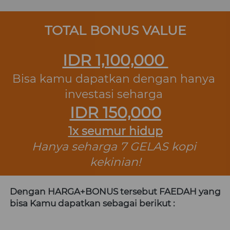
TOTAL BONUS VALUE
IDR 1,100,000 
Bisa k
amu
 dapatkan dengan hanya 
investasi seharga 
IDR 150,000
1x seumur hidup
Hanya seharga 7 GELAS kopi 
kekinian!
Dengan HARGA+BONUS tersebut FAEDAH yang 
bisa Kamu dapatkan sebagai berikut :