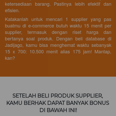
ketersediaan barang. Pastinya lebih efektif dan 
efisien. 
Katakanlah untuk mencari 1 supplier yang pas 
buatmu di e-commerce butuh waktu 15 menit per 
supplier, termasuk dengan riset harga dan 
bertanya soal produk. Dengan beli database di 
Jadijago, kamu bisa menghemat waktu sebanyak 
15 x 700: 10.500 menit alias 175 jam! Mantap, 
kan? 
SETELAH BELI PRODUK SUPPLIER, 
KAMU BERHAK DAPAT BANYAK BONUS 
DI BAWAH INI!