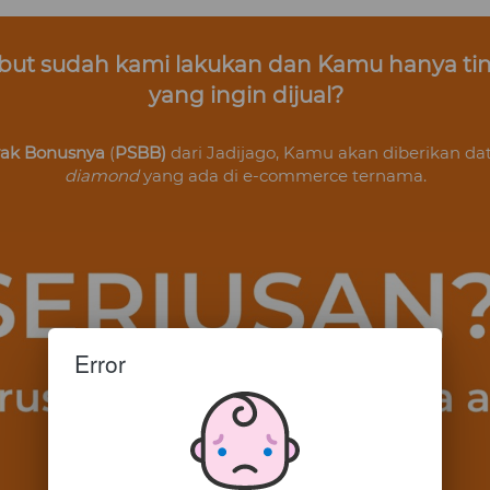
sebut sudah kami lakukan dan Kamu hanya tin
yang ingin dijual?
yak Bonusnya
 (
PSBB) 
dari Jadijago, 
Kamu
 akan diberikan dat
diamond 
yang ada di e-commerce ternama.
Error