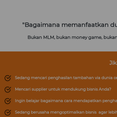
"Bagaimana memanfaatkan duni
Bukan MLM, bukan money game, bukan j
Ji
Sedang mencari penghasilan tambahan via dunia o
Mencari supplier untuk mendukung bisnis Anda?
Ingin belajar bagaimana cara mendapatkan penghasi
Sedang berusaha mengoptimalkan bisnis  agar lebi