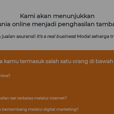
 Kami akan menunjukkan 
a online menjadi penghasilan tamba
ualan asuransi! 
It's a real business
! Modal seharga t
ka kamu termasuk salah satu orang di bawah i
nline?
lan tak terbatas melalui internet?
h berkembang melalui digital marketing?