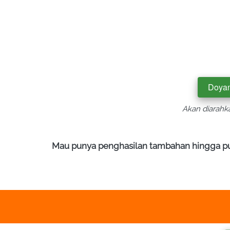
Doyan
`
Akan diarahka
Mau punya penghasilan tambahan hingga pulu