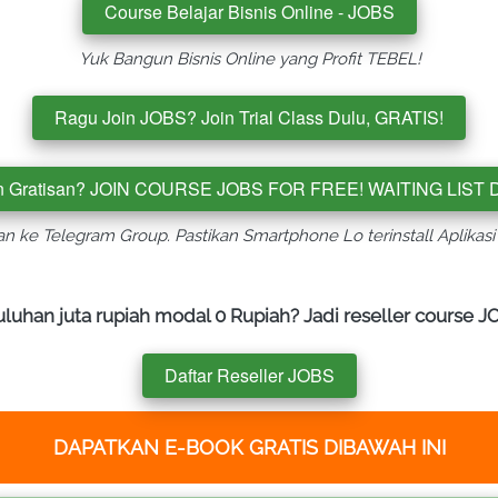
Course Belajar Bisnis Online - JOBS
`
Yuk Bangun Bisnis Online yang Profit TEBEL!
Ragu Join JOBS? Join Trial Class Dulu, GRATIS!
`
 Gratisan? JOIN COURSE JOBS FOR FREE! WAITING LIST D
n ke Telegram Group. Pastikan Smartphone Lo terinstall Aplikas
han juta rupiah modal 0 Rupiah? Jadi reseller course JOB
Daftar Reseller JOBS
`
DAPATKAN E-BOOK GRATIS DIBAWAH INI