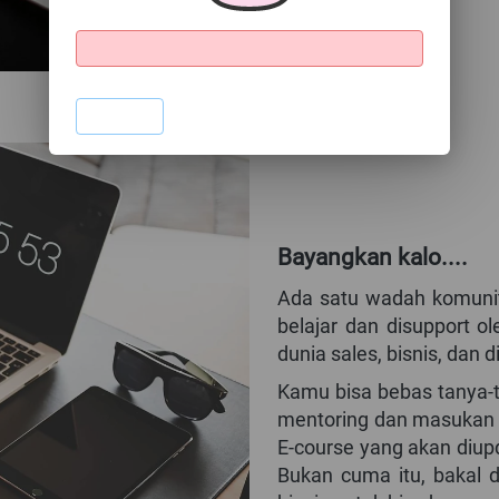
`
Bayangkan kalo....
Ada satu wadah komunit
belajar dan disupport o
dunia sales, bisnis, dan d
Kamu bisa bebas tanya-ta
mentoring dan masukan t
E-course yang akan diupd
Bukan cuma itu, bakal 