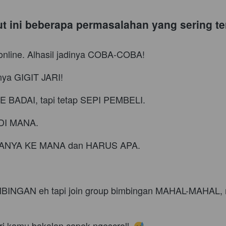
kut ini beberapa permasalahan yang sering ter
 online. Alhasil jadinya COBA-COBA!
rnya GIGIT JARI!
BADAI, tapi tetap SEPI PEMBELI.
DI MANA.
u NANYA KE MANA dan HARUS APA.
BINGAN eh tapi join group bimbingan MAHAL-MAHAL, m
ari kamu bakalan capek ngescroll. 