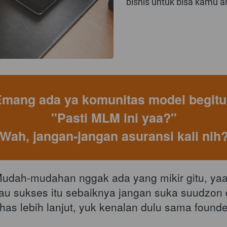
bisnis untuk bisa kamu a
Emang ada ya komunitas model begitu
"Pasti MLM ini yaa?"
Wah, jangan-jangan asuransi kali nih
udah-mudahan nggak ada yang mikir gitu, yaa
au sukses itu sebaiknya jangan suka suudzon d
has lebih lanjut, yuk kenalan dulu sama founde