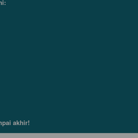
i:
pai akhir!