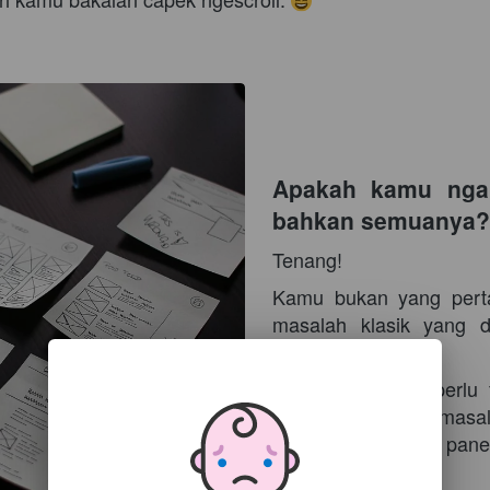
Apakah kamu ngala
bahkan semuanya?
Tenang!
Kamu bukan yang perta
masalah klasik yang d
maupun OFFLINE!
Sekarang, kamu perlu 
menyelesaikan permasala
kamu jalankan bisa pane