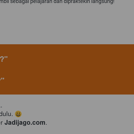
mbil sebagai pelajaran dan dipraktekin langsung!
?"
?"
. 
ulu. 
r 
Jadijago.com
.