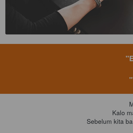
"
"
M
Kalo m
Sebelum kita ba