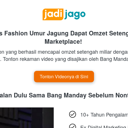
is Fashion Umur Jagung Dapat Omzet Seteng
Marketplace!
on yang berhasil mencapai omzet setengah miliar denga
Tonton Videonya di Sini
`
nalan Dulu Sama Bang Manday Sebelum Non
10+ Tahun Pengalama
Ex Digital Marketing