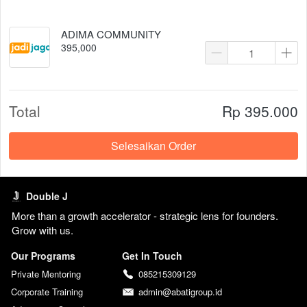
ADIMA COMMUNITY
395,000
Total
Rp 395.000
Selesaikan Order
`
Double J
More than a growth accelerator - strategic lens for founders. 
Grow with us. 
Our Programs
Get In Touch
Private Mentoring
085215309129
Corporate Training
admin@abatigroup.id